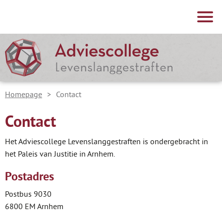
Over het Adviescollege
Samenstelling
Taken en werkwijze
Homepage
>
Contact
Publicaties en documenten
Contact
Nieuws
Het Adviescollege Levenslanggestraften is ondergebracht in
Contact
het Paleis van Justitie in Arnhem.
Postadres
Postbus 9030
6800 EM Arnhem