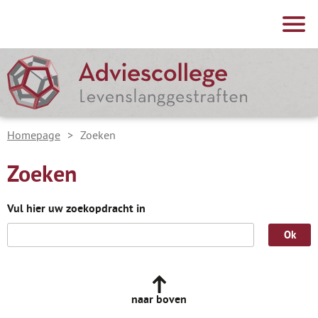
Over het Adviescollege
Samenstelling
Taken en werkwijze
Homepage
>
Zoeken
Publicaties en documenten
Zoeken
Nieuws
Vul hier uw zoekopdracht in
Contact
naar boven